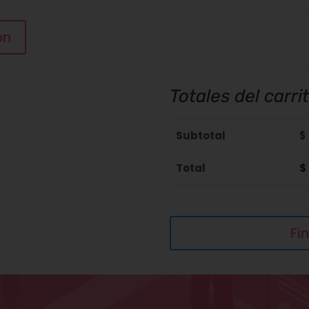
de
ropa
ón
lycrada
cantidad
Totales del carri
Subtotal
$
Total
$
Fi