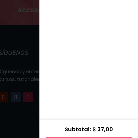
ACCESO INMEDIATO
SÍGUENOS
Síguenos y entérate de todos nuestros
cursos, tutoriales y blogpost.
Subtotal
$
37,00