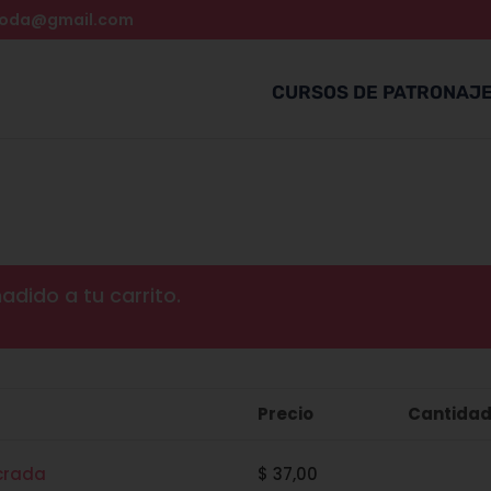
moda@gmail.com
CURSOS DE PATRONAJ
adido a tu carrito.
Precio
Cantida
ycrada
$
37,00
Curso