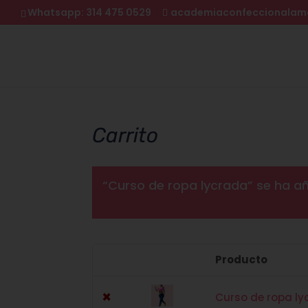
Whatsapp: 314 475 0529
academiaconfeccionala
Carrito
“Curso de ropa lycrada” se ha añ
Producto
Eliminar
Imagen
artículo
en
×
miniatura
Curso de ropa l