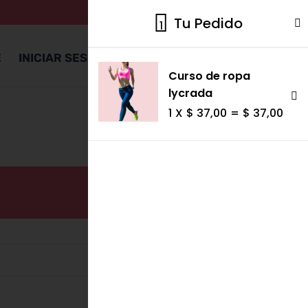
1 elemento
Tu Pedido
1
E
INICIAR SESIÓN
United States dollar ($) - USD
Curso de ropa
lycrada
1
X
$
37,00
=
$
37,00
Ver carrito
d
Subtotal
$
37,00