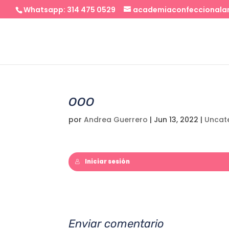
Whatsapp: 314 475 0529
academiaconfeccional
ooo
por
Andrea Guerrero
|
Jun 13, 2022
|
Uncat
Iniciar sesión
Enviar comentario